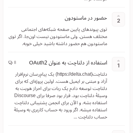
حضور در ماستودون
2
توی پیوند‌های پایین صفحه شبکه‌های اجتماعی
مختلف هستن. ولی ماستودون نیست اون‌جا. اگر توی
ماستودون هم حضور داشته باشید خیلی خوبه.
استفاده از دلتاچت به عنوان OAuth2
8
1
دلتاچت(https://delta.chat) یک پیام‌رسان نرم‌افزار
آزاد و مبتنی بر ایمیل هست. اولین پروژه‌ای که برای
دلتاچت توسعه دادم یک ربات برای احراز هویت به
وسیلهٔ دلتاچت بود. قرار بود صرفا برای Discourse
استفاده بشه. و الآن برای انجمن پشتیبانی دلتاچت
استفاده میشه. اگر ورود به حساب کاربری به وسیلهٔ
حساب دلتاچت ...